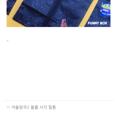
-
겨울왕국2 볼륨 사각 필통