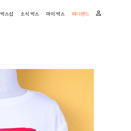
니박스샵
소식 박스
마이 박스
퍼니랜드