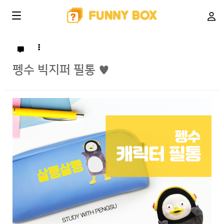
펭수 빅지퍼 필통 ♥
본문