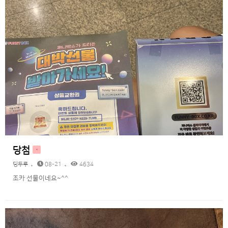
당첨
H
딩두루
08-21
4634
조카 선물이네요~^^