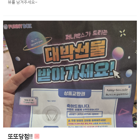
뷰를 남겨주세요~
또또당첨!!
H