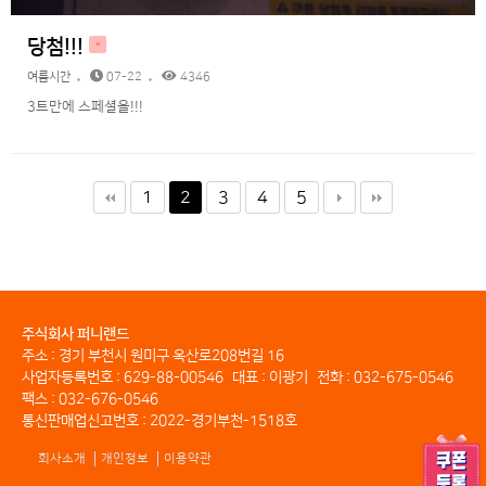
당첨!!!
H
여름시간
07-22
4346
3트만에 스페셜을!!!
1
2
3
4
5
주식회사 퍼니랜드
주소 : 경기 부천시 원미구 옥산로208번길 16
사업자등록번호 : 629-88-00546
대표 : 이광기
전화 : 032-675-0546
팩스 : 032-676-0546
통신판매업신고번호 : 2022-경기부천-1518호
회사소개
개인정보
이용약관