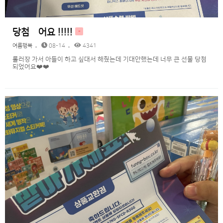
당첨됬어요 !!!!!
H
여름행복
08-14
4341
롤러장 가서 아들이 하고 싶대서 해줬는데 기대안했는데 너무 큰 선물 당첨
되었어요❤️❤️