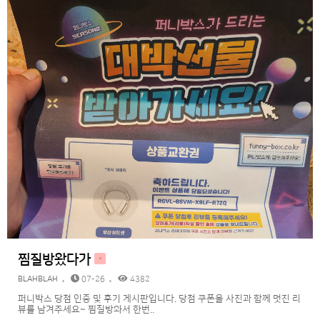
찜질방왔다가
H
BLAHBLAH
07-26
4382
퍼니박스 당첨 인증 및 후기 게시판입니다. 당첨 쿠폰을 사진과 함께 멋진 리
뷰를 남겨주세요~ 찜질방와서 한번..