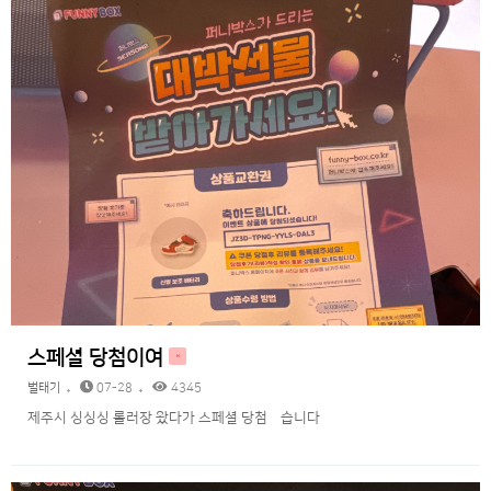
스페셜 당첨이여
H
벌태기
07-28
4345
제주시 싱싱싱 롤러장 왔다가 스페셜 당첨됬습니다