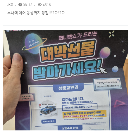
채포
08-18
4516
누나에 이어 동생까지 당첨!!♡♡♡♡