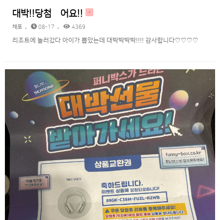
대박!!당첨됬어요!!
H
채포
08-17
4369
리조트에 놀러갔다 아이가 뽑았는데 대박박박박!!!! 감사합니다♡♡♡♡