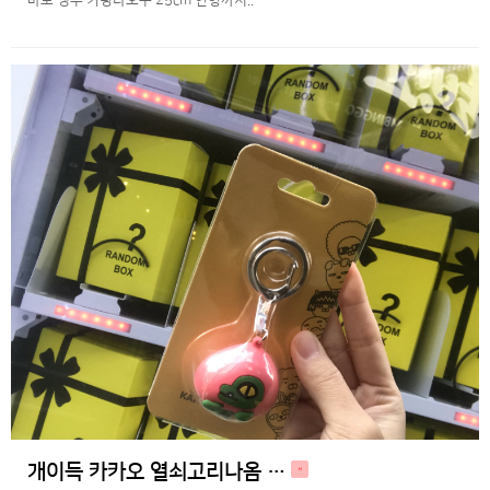
바로 펭수 키링나오구 25cm 인형까지..
개이득 카카오 열쇠고리나옴 …
H