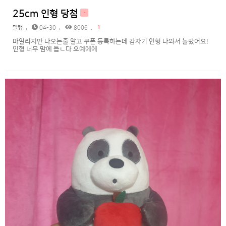
25cm 인형 당첨
H
말캥
04-30
8006
1
마일리지만 나오는줄 알고 쿠폰 등록하는데 갑자기 인형 나와서 놀랐어요!
인형 너무 맘에 듭ㄴ다 오예에에