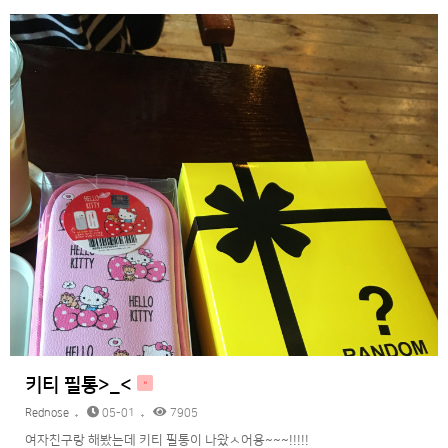
키티 필통>_<
H
Rednose
05-01
7905
여자친구랑 해봤는데 키티 필통이 나왔ㅅ어용~~~!!!!!