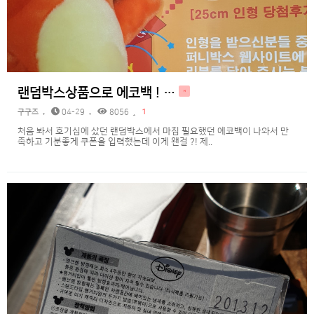
랜덤박스상품으로 에코백 ! …
H
구구즈
04-29
8056
1
처음 봐서 호기심에 샀던 랜덤박스에서 마침 필요했던 에코백이 나와서 만
족하고 기분좋게 쿠폰을 입력했는데 이게 왠걸 ?! 제..