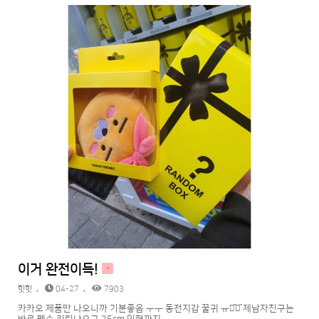
이거 완전이득!
H
힛힛
04-27
7903
카카오 제품만 나오니까 기분좋음 ㅜㅜ 동전지갑 꿀귀 ㅠㅠ̑̈ㅠ̑̈ 제남자친구는