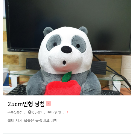
25cm인형 당첨
H
구름빛풍선
05-01
7970
1
설마 제가 될줄은 몰랐네요 대박