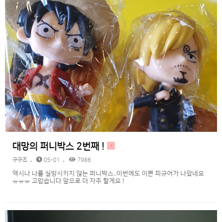
대망의 퍼니박스 2번째 !
H
구구즈
05-01
7986
역시나 나를 실망시키지 않는 퍼니박스..이번에도 이쁜 피규어가 나왔네요
ㅠㅠㅠ 고맙습니다 앞으로 더 자주 할게요 !