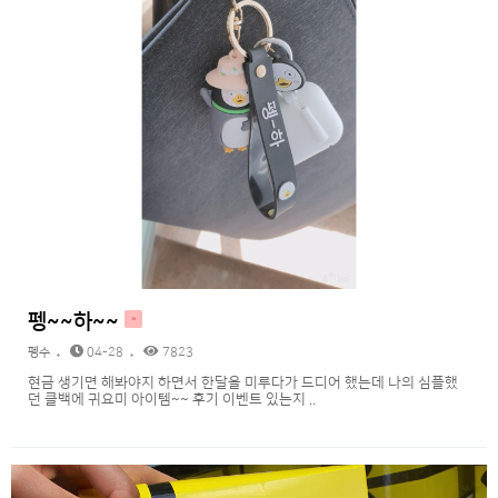
펭~~하~~
H
펭수
04-28
7823
현금 생기면 해봐야지 하면서 한달을 미루다가 드디어 했는데 나의 심플했
던 클백에 귀요미 아이템~~ 후기 이벤트 있는지 ..