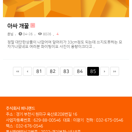
아싸 개꿀
H
쥰님
04-26
8026
4
정말 대단한상품이 나왔어여 앞머리가 33cm정도 되는데 쓰지도못하는 모
자가나왔네요 여러분 화이팅이요 사진이 용량이크다고 ..
81
82
83
84
85
주식회사 퍼니랜드
주소 : 경기 부천시 원미구 옥산로208번길 16
사업자등록번호 : 629-88-00546
대표 : 이광기
전화 : 032-675-0546
팩스 : 032-676-0546
통신판매업신고번호 : 2022-경기부천-1518호