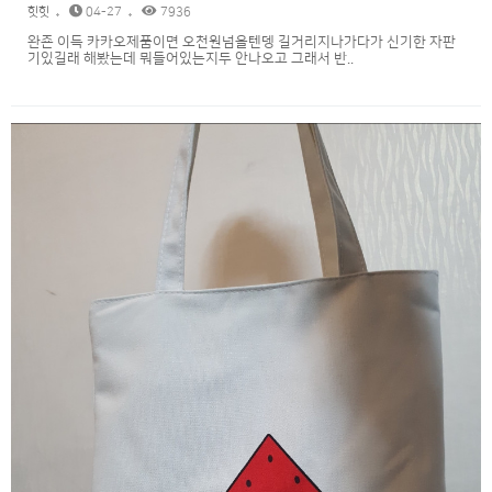
힛힛
04-27
7936
완죤 이득 카카오제품이면 오천원넘을텐뎅 길거리지나가다가 신기한 자판
기있길래 해봤는데 뭐들어있는지두 안나오고 그래서 반..