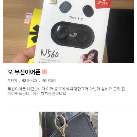
오 무선이어폰
H
부엉이
04-29
8084
무선이어폰 나왔습니다 이거 중국에서 유명한그거 아닌가 싶네요 근데 전
에어팟쓰는데.. 이거 처치곤란이네요