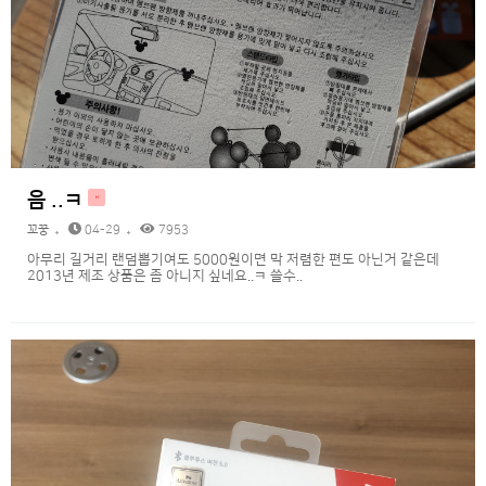
음 ..ㅋ
H
꼬꿍
04-29
7953
아무리 길거리 랜덤뽑기여도 5000원이면 막 저렴한 편도 아닌거 같은데
2013년 제조 상품은 좀 아니지 싶네요..ㅋ 쓸수..