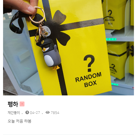
펭하
H
재간둥이
04-27
7854
오늘 처음 햐봄