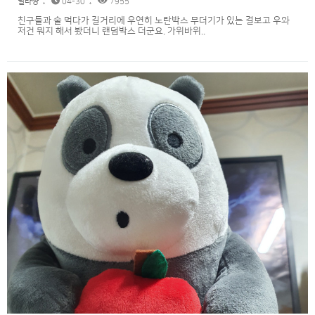
릴라쨩
04-30
7955
친구들과 술 먹다가 길거리에 우연히 노란박스 무더기가 있는 걸보고 우와
저건 뭐지 해서 봤더니 랜덤박스 더군요. 가위바위..