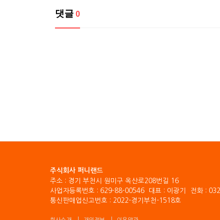
댓글
0
주식회사 퍼니랜드
주소 : 경기 부천시 원미구 옥산로208번길 16
사업자등록번호 : 629-88-00546
대표 : 이광기
전화 : 032
통신판매업신고번호 : 2022-경기부천-1518호