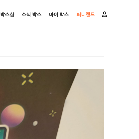
니박스샵
소식 박스
마이 박스
퍼니랜드