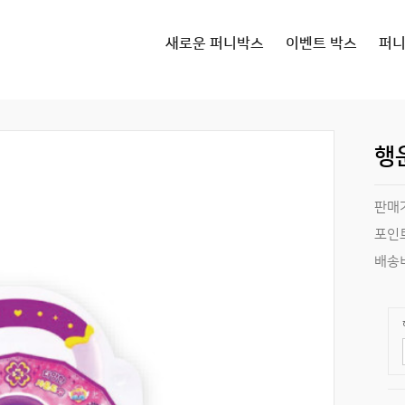
새로운 퍼니박스
이벤트 박스
퍼
행
판매
포인
배송