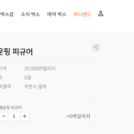
니박스샵
소식 박스
마이 박스
퍼니랜드
운핑 피규어
가격
20,000마일리지
0점
트
비결제
주문시 결제
행운핑 피규어
+0마일리지